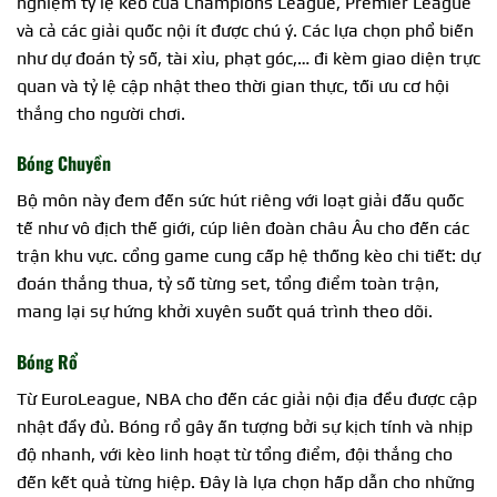
nghiệm tỷ lệ kèo của Champions League, Premier League
và cả các giải quốc nội ít được chú ý. Các lựa chọn phổ biến
như dự đoán tỷ số, tài xỉu, phạt góc,… đi kèm giao diện trực
quan và tỷ lệ cập nhật theo thời gian thực, tối ưu cơ hội
thắng cho người chơi.
Bóng Chuyền
Bộ môn này đem đến sức hút riêng với loạt giải đấu quốc
tế như vô địch thế giới, cúp liên đoàn châu Âu cho đến các
trận khu vực. cổng game
cung cấp hệ thống kèo chi tiết: dự
đoán thắng thua, tỷ số từng set, tổng điểm toàn trận,
mang lại sự hứng khởi xuyên suốt quá trình theo dõi.
Bóng Rổ
Từ EuroLeague, NBA cho đến các giải nội địa đều được cập
nhật đầy đủ. Bóng rổ gây ấn tượng bởi sự kịch tính và nhịp
độ nhanh, với kèo linh hoạt từ tổng điểm, đội thắng cho
đến kết quả từng hiệp. Đây là lựa chọn hấp dẫn cho những