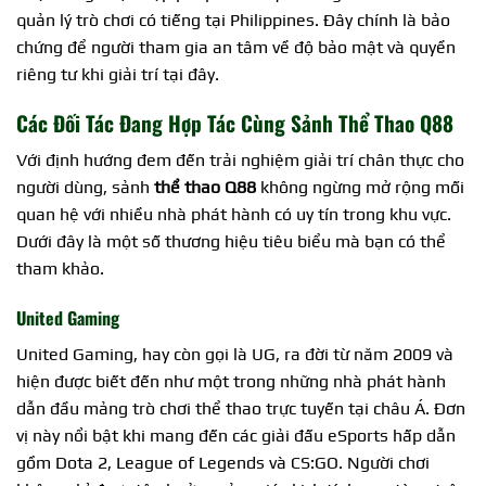
quản lý trò chơi có tiếng tại Philippines. Đây chính là bảo
chứng để người tham gia an tâm về độ bảo mật và quyền
riêng tư khi giải trí tại đây.
Các Đối Tác Đang Hợp Tác Cùng Sảnh Thể Thao Q88
Với định hướng đem đến trải nghiệm giải trí chân thực cho
người dùng, sảnh
thể thao Q88
không ngừng mở rộng mối
quan hệ với nhiều nhà phát hành có uy tín trong khu vực.
Dưới đây là một số thương hiệu tiêu biểu mà bạn có thể
tham khảo.
United Gaming
United Gaming, hay còn gọi là UG, ra đời từ năm 2009 và
hiện được biết đến như một trong những nhà phát hành
dẫn đầu mảng trò chơi thể thao trực tuyến tại châu Á. Đơn
vị này nổi bật khi mang đến các giải đấu eSports hấp dẫn
gồm Dota 2, League of Legends và CS:GO. Người chơi