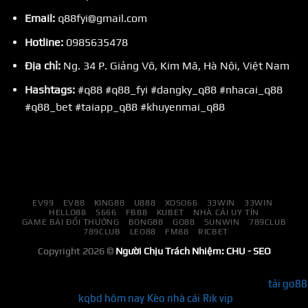
Email:
q88fyi@gmail.com
Hotline:
0985635478
Địa chỉ:
Ng. 34 P. Giảng Võ, Kim Mã, Hà Nội, Việt Nam
Hashtags:
#q88 #q88_fyi #dangky_q88 #nhacai_q88
#q88_bet #taiapp_q88 #khuyenmai_q88
EV99
EV88
KING88
U888
XOSO66
33WIN
33WIN
HELLO88
S666
FB88
KUBET
NHÀ CÁI UY TÍN
GAME BÀI ĐỔI THƯỞNG
BONG88
GO88
SUNWIN
789CLUB
789CLUB
LEO88
FM88
RICBET
Copyright 2026 ©
Người Chịu Trách Nhiệm: CHU - SEO
Chúng tôi vinh dự được đồng hành cùng các đối tác uy tín:
tải go88
,
kqbd hôm nay
,
Kèo nhà cái
,
Rik vip