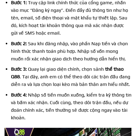
Bước 1:
Truy cập link chính thức của cổng game
, nhấn
vào mục “Đăng ký ngay”. Điền đầy đủ thông tin như họ
tên, email, số điện thoại và mật khẩu tự thiết lập. Sau
đó, kích hoạt tài khoản thông qua mã xác nhận được
gửi về SMS hoặc email.
Bước 2:
Sau khi đăng nhập, vào phần Nạp tiền và chọn
hình thức thanh toán phù hợp. Nhập số vốn mong
muốn rồi xác nhận giao dịch theo hướng dẫn hiển thị.
Bước 3:
Quay lại giao diện chính, chọn sảnh
thể thao
Q88
. Tại đây, anh em có thể theo dõi các trận đấu đang
diễn ra và lựa chọn loại kèo mà bản thân am hiểu nhất.
Bước 4:
Nhập số tiền muốn xuống, kiểm tra kỹ thông tin
và bấm xác nhận. Cuối cùng, theo dõi trận đấu, nếu dự
đoán chính xác, tiền thưởng sẽ được cộng ngay vào tài
khoản.