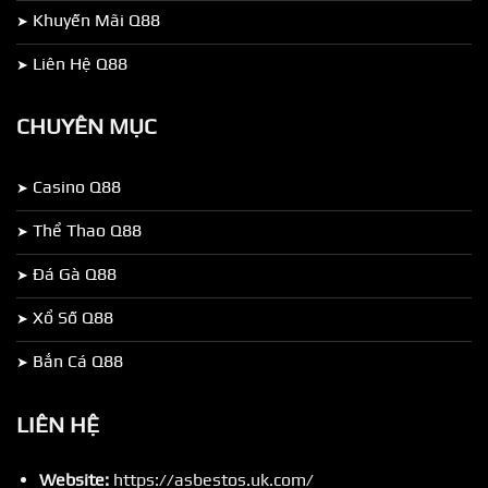
Khuyến Mãi Q88
Liên Hệ Q88
CHUYÊN MỤC
Casino Q88
Thể Thao Q88
Đá Gà Q88
Xổ Số Q88
Bắn Cá Q88
LIÊN HỆ
Website:
https://asbestos.uk.com/