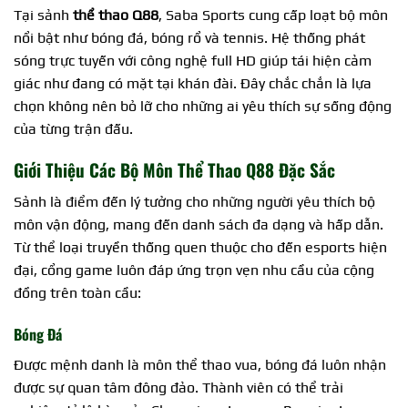
Tại sảnh
thể thao Q88
, Saba Sports cung cấp loạt bộ môn
nổi bật như bóng đá, bóng rổ và tennis. Hệ thống phát
sóng trực tuyến với công nghệ full HD giúp tái hiện cảm
giác như đang có mặt tại khán đài. Đây chắc chắn là lựa
chọn không nên bỏ lỡ cho những ai yêu thích sự sống động
của từng trận đấu.
Giới Thiệu Các Bộ Môn Thể Thao Q88 Đặc Sắc
Sảnh là điểm đến lý tưởng cho những người yêu thích bộ
môn vận động, mang đến danh sách đa dạng và hấp dẫn.
Từ thể loại truyền thống quen thuộc cho đến esports hiện
đại,
cổng game
luôn đáp ứng trọn vẹn nhu cầu của cộng
đồng trên toàn cầu:
Bóng Đá
Được mệnh danh là môn thể thao vua, bóng đá luôn nhận
được sự quan tâm đông đảo. Thành viên có thể trải